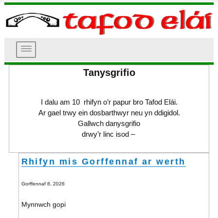
DEWISLEN
Tafod Elái
Tanysgrifio
I dalu am 10 rhifyn o’r papur bro Tafod Elái.
Ar gael trwy ein dosbarthwyr neu yn ddigidol.
Gallwch danysgrifio
drwy’r linc isod –
Rhifyn mis Gorffennaf ar werth
Gorffennaf 8, 2026
Mynnwch gopi